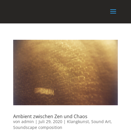
Ambient zwischen Zen und Chaos
von
admin
|
Juli 29, 2020
|
Klangkunst
,
Sound Art
,
Soundscape composition