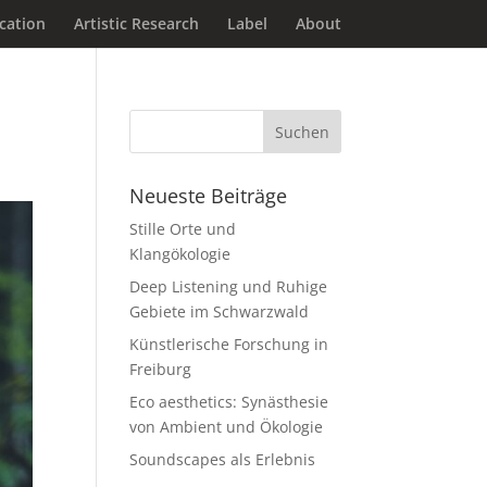
ucation
Artistic Research
Label
About
Neueste Beiträge
Stille Orte und
Klangökologie
Deep Listening und Ruhige
Gebiete im Schwarzwald
Künstlerische Forschung in
Freiburg
Eco aesthetics: Synästhesie
von Ambient und Ökologie
Soundscapes als Erlebnis