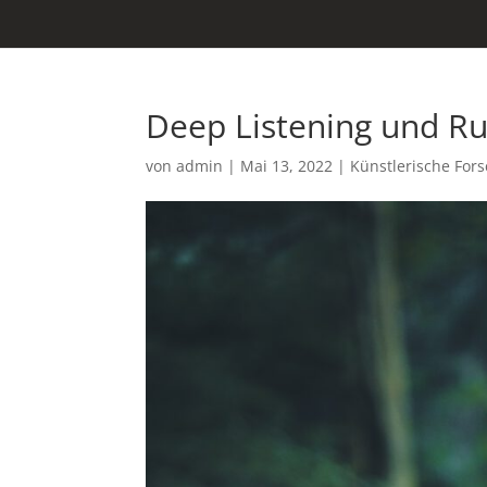
Deep Listening und R
von
admin
|
Mai 13, 2022
|
Künstlerische For