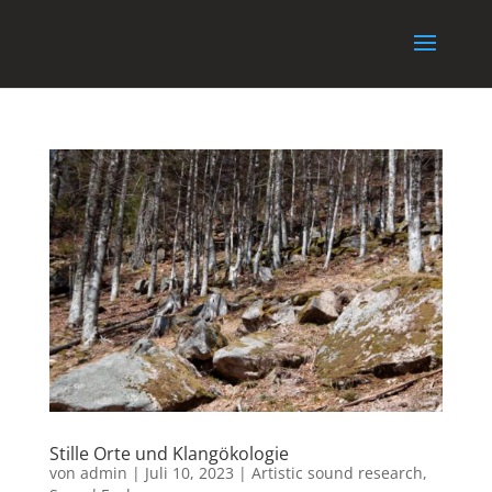
Stille Orte und Klangökologie
von
admin
|
Juli 10, 2023
|
Artistic sound research
,