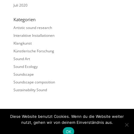
Juli 2020
Kategorien
Artistic sound research
Interaktive Installationen
Klangkunst
Künstlerische Forschung
Sound Art
Sound Ecology
Soundscape
Soundscape composition
Sustainability Sound
Diese Website benutzt Cookies. Wenn du die Website weiter
nutzt, gehen wir von deinem Einverständnis aus.
Impressum
OK